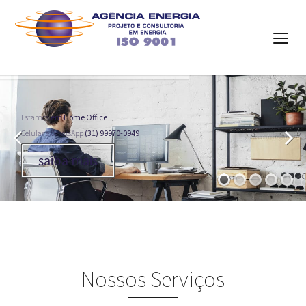
Estamos
em Home Office
Celular e WhatsApp
(31) 99970-0949
saiba mais
Nossos Serviços