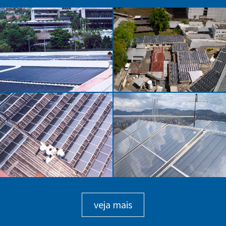
Santa Casa de Juiz de
Minas Tênis Clube II
Fora
Edifício Cittá Giardino
Motel Dallas
veja mais